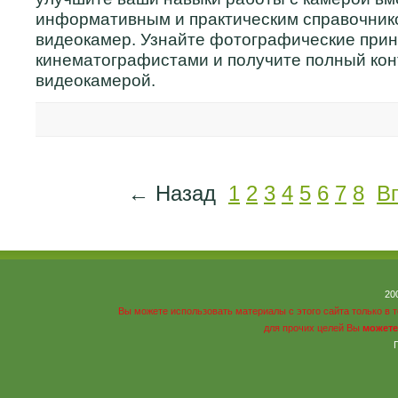
информативным и практическим справочник
видеокамер. Узнайте фотографические при
кинематографистами и получите полный кон
видеокамерой.
← Назад
1
2
3
4
5
6
7
8
В
20
Вы можете использовать материалы с этого сайта только в 
для прочих целей Вы
можете