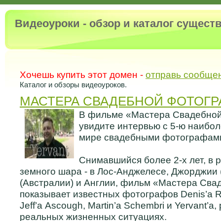
Видеоуроки - обзор и каталог сущес
Хочешь купить этот домен -
отправь сообще
Каталог и обзоры видеоуроков.
МАСТЕРА СВАДЕБНОЙ ФОТОГР
В фильме «Мастера Свадебной
увидите интервью с 5-ю наибо
мире свадебными фотографам
Снимавшийся более 2-х лет, в 
земного шара - в Лос-Анджелесе, Джорджии
(Австралии) и Англии, фильм «Мастера Св
показывает известных фотографов Denis’а Re
Jeff’а Ascough, Martin’а Schembri и Yervant’а
реальных жизненных ситуациях.