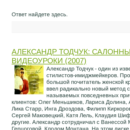
Ответ найдете здесь.
АЛЕКСАНДР ТОДЧУК: САЛОННЫ
ВИДЕОУРОКИ (2007)
Александр Тодчук - один из из
стилистов-имиджмейкеров. Про
большой почитатель женской кр
ввел радикально новый метод с
называемых повседневных прич
клиентов: Олег Меньшиков, Лариса Долина,
Лика Старр, Инга Дроздова, Филипп Киркоро
Сергей Маковецкий, Катя Лель, Клаудия Ши
другие. Александр сотрудничал с Ванессой 
Герцоговой, Клодом Монтана. На этом диске