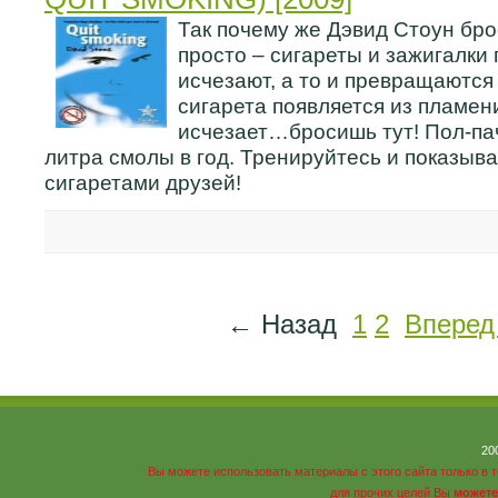
Так почему же Дэвид Стоун бро
просто – сигареты и зажигалки 
исчезают, а то и превращаются 
сигарета появляется из пламен
исчезает…бросишь тут! Пол-пач
литра смолы в год. Тренируйтесь и показыв
сигаретами друзей!
← Назад
1
2
Вперед
20
Вы можете использовать материалы с этого сайта только в 
для прочих целей Вы
можете