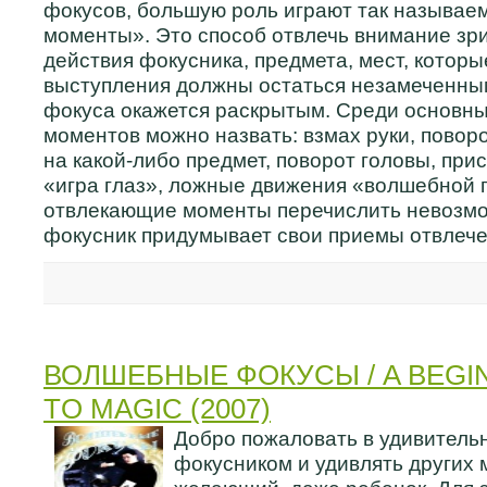
фокусов, большую роль играют так называ
моменты». Это способ отвлечь внимание зри
действия фокусника, предмета, мест, которы
выступления должны остаться незамеченным
фокуса окажется раскрытым. Среди основн
моментов можно назвать: взмах руки, поворо
на какой-либо предмет, поворот головы, при
«игра глаз», ложные движения «волшебной п
отвлекающие моменты перечислить невозмо
фокусник придумывает свои приемы отвлече
ВОЛШЕБНЫЕ ФОКУСЫ / A BEGI
TO MAGIC (2007)
Добро пожаловать в удивитель
фокусником и удивлять других