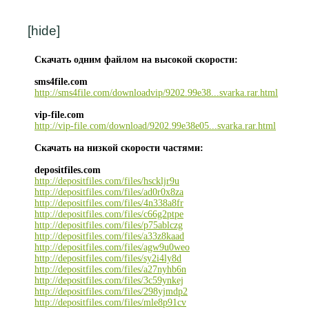
[hide]
Скачать одним файлом на высокой скорости:
sms4file.com
http://sms4file.com/downloadvip/9202.99e38...svarka.rar.html
vip-file.com
http://vip-file.com/download/9202.99e38e05...svarka.rar.html
Скачать на низкой скорости частями:
depositfiles.com
http://depositfiles.com/files/hsckljr9u
http://depositfiles.com/files/ad0r0x8za
http://depositfiles.com/files/4n338a8fr
http://depositfiles.com/files/c66g2ptpe
http://depositfiles.com/files/p75ablczg
http://depositfiles.com/files/a33z8kaad
http://depositfiles.com/files/agw9u0weo
http://depositfiles.com/files/sy2i4ly8d
http://depositfiles.com/files/a27nyhb6n
http://depositfiles.com/files/3c59ynkej
http://depositfiles.com/files/298yjmdp2
http://depositfiles.com/files/mle8p91cv