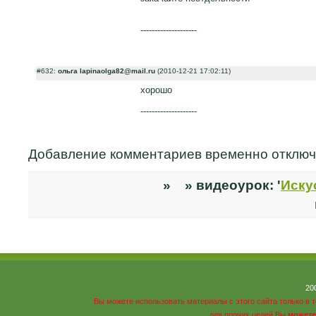
--------------------
#632:
ольга lapinaolga82@mail.ru
(2010-12-21 17:02:11)
хорошо
--------------------
Добавление комментариев временно отклю
» » видеоурок: '
Иску
20
Вы можете использовать материалы с этого сайта только в 
для прочих целей Вы
можете