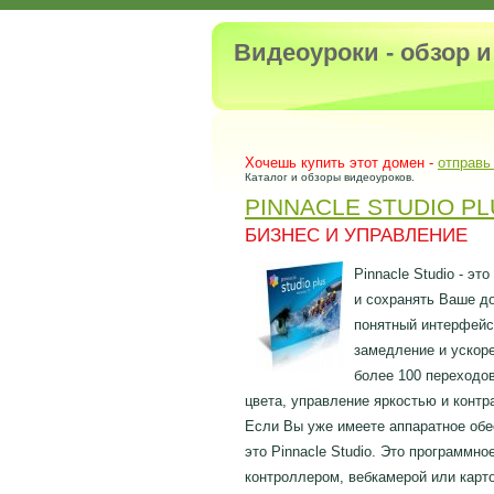
Видеоуроки - обзор 
Хочешь купить этот домен -
отправь
Каталог и обзоры видеоуроков.
PINNACLE STUDIO PL
БИЗНЕС И УПРАВЛЕНИЕ
Pinnacle Studio - э
и сохранять Ваше до
понятный интерфейс
замедление и ускор
более 100 переходо
цвета, управление яркостью и контр
Если Вы уже имеете аппаратное обес
это Pinnacle Studio. Это программн
контроллером, вебкамерой или карто