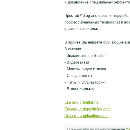
и добавление специальных эффекто
Простой \"drag and drop\" интерфейс
профессиональных технологий и во
уникальные фильмы.
В архиве Вы найдете обучающие виде
А именно:
- Знакомство со Studio
- Видеозахват
- Монтаж видео и звука
- Спецэффекты
- Титры и DVD-авторинг
- Вывод фильма
Скачать с letitbit.net
Скачать с depositfiles.com
Скачать с uploadbox.com
Если вы где-либо уже посмотрели
видеоурок "
P