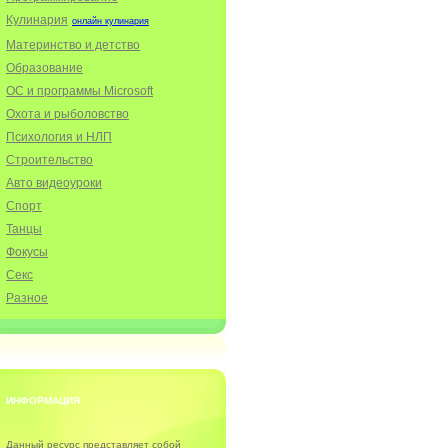
Кулинария
онлайн кулинария
Материнство и детство
Образование
ОС и программы Microsoft
Охота и рыболовство
Психология и НЛП
Строительство
Авто видеоуроки
Спорт
Танцы
Фокусы
Секс
Разное
ИНФОРМАЦИЯ
Данный ресурс представляет собой