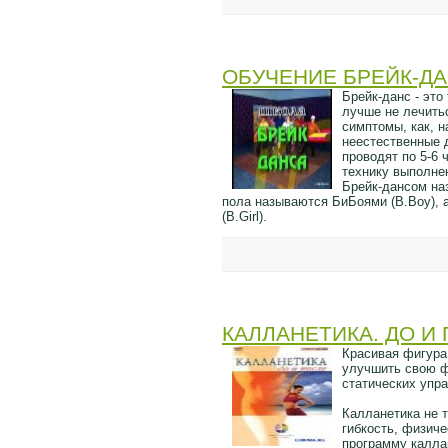
ОБУЧЕНИЕ БРЕЙК-ДА
Брейк-данс - это
лучше не лечить
симптомы, как, 
неестественные 
проводят по 5-6 
технику выполн
Брейк-дансом на
пола называются БиБоями (B.Boy), а
(B.Girl).
КАЛЛАНЕТИКА. ДО И 
Красивая фигура
улучшить свою ф
статических упр
Калланетика не 
гибкость, физич
программу калла