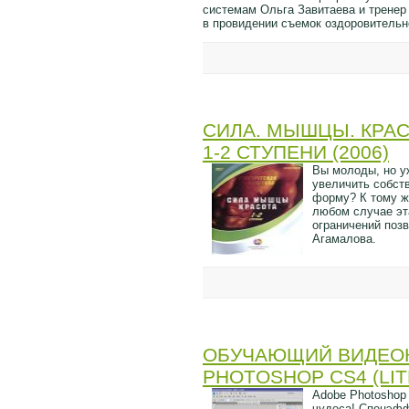
системам Ольга Завитаева и тренер
в провидении съемок оздоровительн
СИЛА. МЫШЦЫ. КРАС
1-2 СТУПЕНИ (2006)
Вы молоды, но у
увеличить собст
форму? К тому ж
любом случае эта
ограничений позв
Агамалова.
ОБУЧАЮЩИЙ ВИДЕОК
PHOTOSHOP CS4 (LIT
Adobe Photoshop
чудеса! Спецэфф