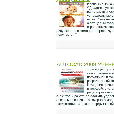
Илона Тилькина 
\"Двадцать уроко
взять кисти и ка
увлекательные ур
может быть перен
а вот целый горо
игра с самим соб
рисунков, но и желание творить, чув
получается!\"
AUTOCAD 2009 УЧЕБ
Этот видео курс 
самостоятельног
популярной и мо
разработанной к
В издании приве
интерфейс систе
редактировании 
объектов и работе со слоями, уде
описаны принципы трехмерного мод
изображений, а также твердых копий