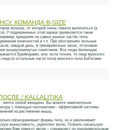
НСУ. КОМАНДА B-SIZE
 такая болезнь, от которой очень тяжело вылечиться (а
ся). У подверженных этой заразе проявляются такие
например, вращение на самых разных частях тела,
движения конечностей и т.п. При обострениях больные
часов, каждый день, в тренировочных залах, оттачивая
ения вышеупомянутых симптомов. Все люди болеющие
зываются Брейкерами, или, если точнее, то лица мужского
 лица (и остальные части тела) женского пола БиГелами
ПОСЛЕ / KALLALITIKA
 - мечта любой женщины. Вы можете замечательно
игуру с помощью калланетики - эффективной системы
ажнений на растяжении мышц.
только облагораживает формы тела, но и увеличивает
ескую выносливость, укрепляет волю. Освоить начальную
нетики Вам помогут автор – специалист по оздоровительным