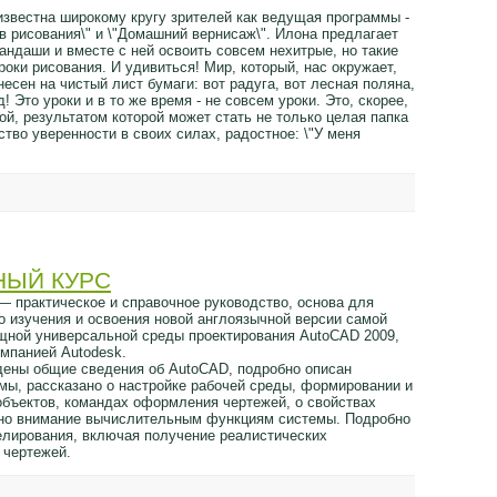
известна широкому кругу зрителей как ведущая программы -
в рисования\" и \"Домашний вернисаж\". Илона предлагает
рандаши и вместе с ней освоить совсем нехитрые, но такие
оки рисования. И удивиться! Мир, который, нас окружает,
есен на чистый лист бумаги: вот радуга, вот лесная поляна,
д! Это уроки и в то же время - не совсем уроки. Это, скорее,
ой, результатом которой может стать не только целая папка
ство уверенности в своих силах, радостное: \"У меня
НЫЙ КУРС
— практическое и справочное руководство, основа для
о изучения и освоения новой англоязычной версии самой
щной универсальной среды проектирования AutoCAD 2009,
омпанией Autodesk.
дены общие сведения об AutoCAD, подробно описан
мы, рассказано о настройке рабочей среды, формировании и
объектов, командах оформления чертежей, о свойствах
лено внимание вычислительным функциям системы. Подробно
елирования, включая получение реалистических
 чертежей.