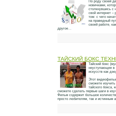
По роду своей де
новичками, кото
столкнувшись с н
свой интернет –
том: с чего нача
на праведный пут
своей работе, ка
другое…
ТАЙСКИЙ БОКС ТЕХН
Тайский бокс (му
неуступающее в 
искусств как дзю
Этот видеофильм
сможете изучить
тайского бокса, 
сможете сделать первые шаги в изуч
Фильм содержит большое количество
просто любителям, так и истинным 