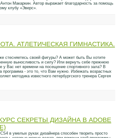
 Антон Макаркин. Автор выражает благодарность за помощь
ому клубу «Эверс».
ОТА. АТЛЕТИЧЕСКАЯ ГИМНАСТИКА.
же стесняетесь своей фигуры? А может быть Вы хотите
венную выносливость и силу? Или вернуть себе прежнюю
е у Вас нет времени на посещение спортивного зала? В
 программа - это то, что Вам нужно. Избежать возрастных
оляет методика известного петербургского тренера Сергея
УРС СЕКРЕТЫ ДИЗАЙНА В ADOBE
E)
 CS4 в умелых руках дизайнера способен творить просто
екты, которые можно делать при помощи этой программы