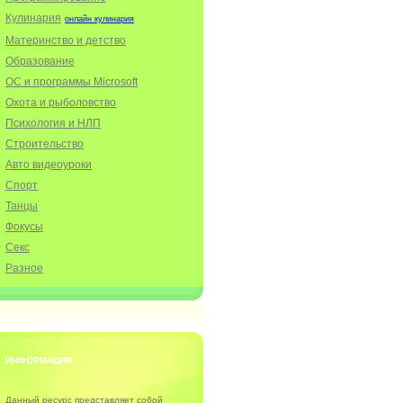
Кулинария
онлайн кулинария
Материнство и детство
Образование
ОС и программы Microsoft
Охота и рыболовство
Психология и НЛП
Строительство
Авто видеоуроки
Спорт
Танцы
Фокусы
Секс
Разное
ИНФОРМАЦИЯ
Данный ресурс представляет собой