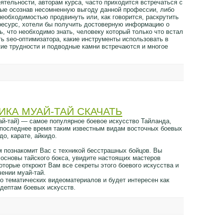
ятельности, авторам курса, часто приходится встречаться с
рые осознав несомненную выгоду данной профессии, либо
еобходимостью продвинуть или, как говорится, раскрутить
 ресурс, хотели бы получить достоверную информацию о
ть, что необходимо знать, человеку который только что встал
ь seo-оптимизатора, какие инструменты использовать в
кие трудности и подводные камни встречаются и многое
ИКА МУАЙ-ТАЙ СКАЧАТЬ
ай-тай) — самое популярное боевое искусство Тайланда,
последнее время таким известным видам восточных боевых
до, карате, айкидо.
 познакомит Вас с техникой бесстрашных бойцов. Вы
 основы тайского бокса, увидите настоящих мастеров
которые откроют Вам все секреты этого боевого искусства и
ении муай-тай.
 тематических видеоматериалов и будет интересен как
адептам боевых искусств.