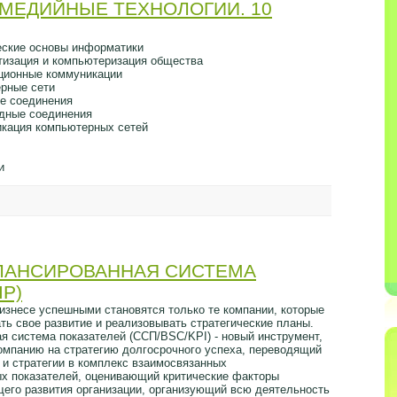
ИМЕДИЙНЫЕ ТЕХНОЛОГИИ. 10
ческие основы информатики
тизация и компьютеризация общества
ционные коммуникации
ерные сети
ые соединения
одные соединения
икация компьютерных сетей
и
АЛАНСИРОВАННАЯ СИСТЕМА
P)
изнесе успешными становятся только те компании, которые
ть свое развитие и реализовывать стратегические планы.
я система показателей (ССП/BSC/KPI) - новый инструмент,
мпанию на стратегию долгосрочного успеха, переводящий
 и стратегии в комплекс взаимосвязанных
х показателей, оценивающий критические факторы
щего развития организации, организующий всю деятельность