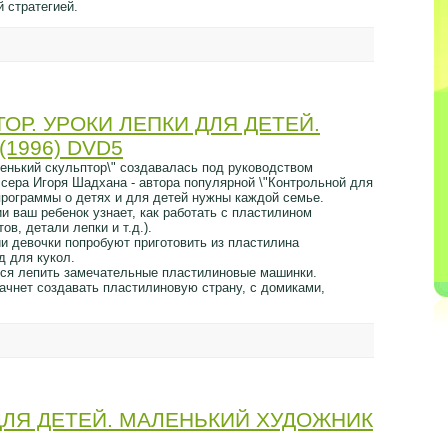
й стратегией.
ОР. УРОКИ ЛЕПКИ ДЛЯ ДЕТЕЙ.
1996) DVD5
енький скульптор\" создавалась под руководством
ссера Игоря Шадхана - автора популярной \"Контрольной для
программы о детях и для детей нужны каждой семье.
и ваш ребенок узнает, как работать с пластилином
ов, детали лепки и т.д.).
ии девочки попробуют приготовить из пластилина
д для кукол.
тся лепить замечательные пластилиновые машинки.
ачнет создавать пластилиновую страну, с домиками,
ДЛЯ ДЕТЕЙ. МАЛЕНЬКИЙ ХУДОЖНИК