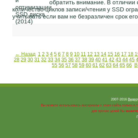
обратить внимание. В отличии
количество циклов записи/чтения у SSD огра
учитывать если вам не безразличен срок ег
← Назад
1
2
3
4
5
6
7
8
9
10
11
12
13
14
15
16
17
18
1
28
29
30
31
32
33
34
35
36
37
38
39
40
41
42
43
44
45
55
56
57
58
59
60
61
62
63
64
65
66
В
2007-2016
Видео
Вы можете использовать материалы с этого сайта только в 
для прочих целей Вы
можете